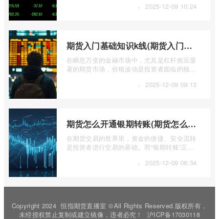
·
2025-12-09 10:24
期货入门基础知识k线(期货入门基础知识k线图)
在瞬息万变的金融市场中，尤其是杠杆效应显
著的期货市场，价格波动是投资者面临的核心
挑战。而K线图，作为技术分析的基石， ...
·
2025-12-09 09:13
期货怎么开通银期转账(期货怎么开通银期转账权限)
在期货交易的世界里，资金的便捷、安全流转
是投资者进行交易的基础。而“银期转账”正是
连接投资者银行账户与期货账户之间资金 ...
·
2025-12-09 06:34
Copyright 2024
恒指期货直播室
©All Rights Reserved.版权所有，
未经授权禁止复制或建立镜像，违者必究！
沪ICP备17030118