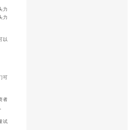
头力
头力
可以
们可
资者
。
量试