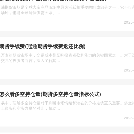
原油期货市场是全球大宗商品市场中最为活跃和重要的组成部分之一，它不仅
场所，也是全球能源供需关系、 ...
·
2025-
期货手续费(冠通期货手续费返还比例)
息万变的期货市场中，交易成本是影响投资者盈利能力的关键因素之一。对于
交易的投资者而言，深入了解其 ...
·
2025-
怎么看多空持仓量(期货多空持仓量指标公式)
交易中，理解多空持仓量对于判断市场情绪和潜在的价格走势至关重要。多空
上多头和空头力量的对比，帮助 ...
·
2025-