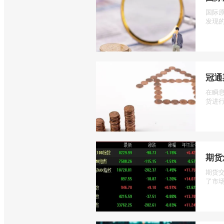
国际
发现的
冠通
在瞬
货进行
期货
期货
了市场