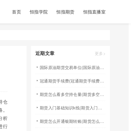
首页
恒指学院
恒指期货
恒指直播室
近期文章
更多>
国际原油期货交易单位(国际原油期货交易单位包括)
冠通期货手续费(冠通期货手续费返还比例)
期货怎么看多空持仓量(期货多空持仓量指标公式)
持仓
期货入门基础知识k线(期货入门基础知识k线图)
略。
分析
期货怎么开通银期转账(期货怎么开通银期转账权限)
进行