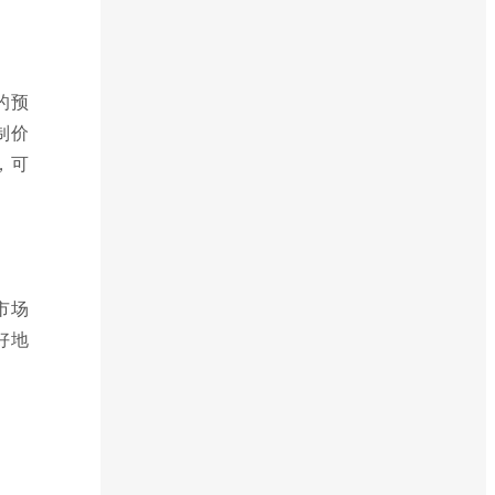
的预
制价
，可
市场
好地