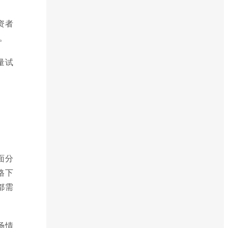
资者
。
量试
。
面分
格下
都需
场情