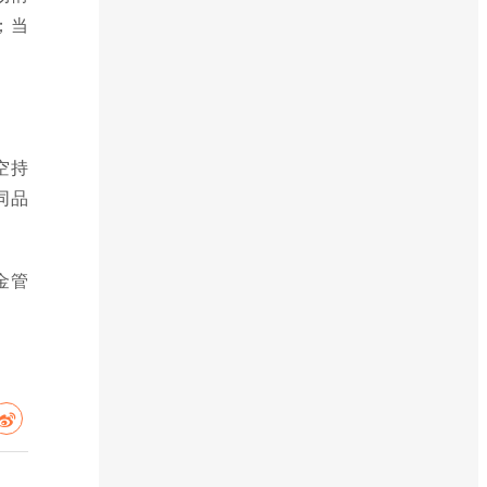
；当
空持
同品
金管