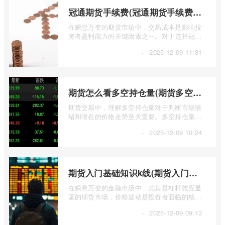
冠通期货手续费(冠通期货手续费返还比例)
在瞬息万变的期货市场中，交易成本是影响投
资者盈利能力的关键因素之一。对于选择冠通
期货进行交易的投资者而言，深入了解其 ...
·
2025-12-09 11:31
期货怎么看多空持仓量(期货多空持仓量指标公式)
期货交易中，理解多空持仓量对于判断市场情
绪和潜在的价格走势至关重要。多空持仓量反
映了市场上多头和空头力量的对比，帮助 ...
·
2025-12-09 10:24
期货入门基础知识k线(期货入门基础知识k线图)
在瞬息万变的金融市场中，尤其是杠杆效应显
著的期货市场，价格波动是投资者面临的核心
挑战。而K线图，作为技术分析的基石， ...
·
2025-12-09 09:13