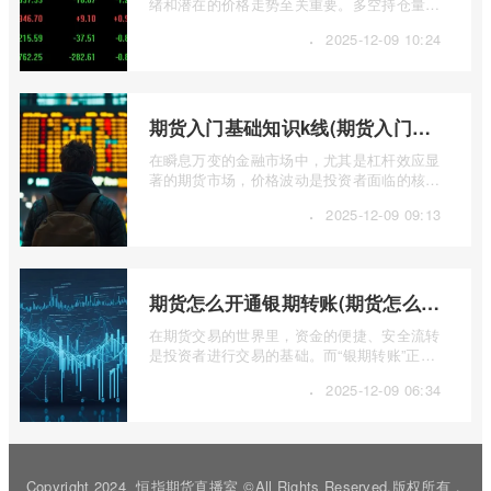
绪和潜在的价格走势至关重要。多空持仓量反
映了市场上多头和空头力量的对比，帮助 ...
·
2025-12-09 10:24
期货入门基础知识k线(期货入门基础知识k线图)
在瞬息万变的金融市场中，尤其是杠杆效应显
著的期货市场，价格波动是投资者面临的核心
挑战。而K线图，作为技术分析的基石， ...
·
2025-12-09 09:13
期货怎么开通银期转账(期货怎么开通银期转账权限)
在期货交易的世界里，资金的便捷、安全流转
是投资者进行交易的基础。而“银期转账”正是
连接投资者银行账户与期货账户之间资金 ...
·
2025-12-09 06:34
Copyright 2024
恒指期货直播室
©All Rights Reserved.版权所有，