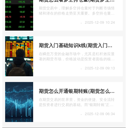
期货交易中，理解多空持仓量对于判断市场情
绪和潜在的价格走势至关重要。多空持仓量反
映了市场上多头和空头力量的对比，帮助 ...
·
2025-12-09 10:24
期货入门基础知识k线(期货入门基础知识k线图)
在瞬息万变的金融市场中，尤其是杠杆效应显
著的期货市场，价格波动是投资者面临的核心
挑战。而K线图，作为技术分析的基石， ...
·
2025-12-09 09:13
期货怎么开通银期转账(期货怎么开通银期转账权限)
在期货交易的世界里，资金的便捷、安全流转
是投资者进行交易的基础。而“银期转账”正是
连接投资者银行账户与期货账户之间资金 ...
·
2025-12-09 06:34