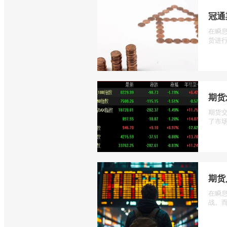
冠通
在瞬
货进行
期货
期货
了市场
期货
在瞬
战。而