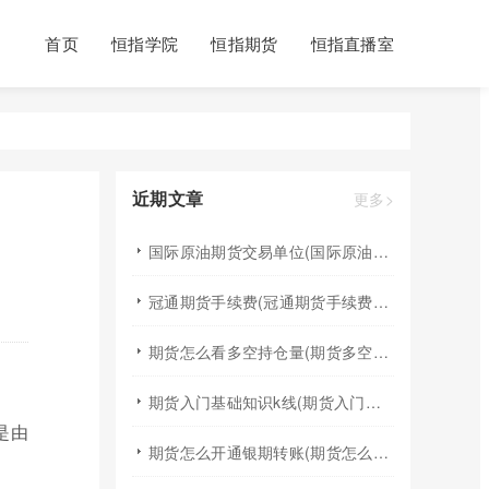
首页
恒指学院
恒指期货
恒指直播室
近期文章
更多>
国际原油期货交易单位(国际原油期货交易单位包括)
冠通期货手续费(冠通期货手续费返还比例)
期货怎么看多空持仓量(期货多空持仓量指标公式)
期货入门基础知识k线(期货入门基础知识k线图)
是由
期货怎么开通银期转账(期货怎么开通银期转账权限)