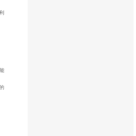
利
能
的