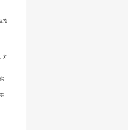
恒指
，并
实
实