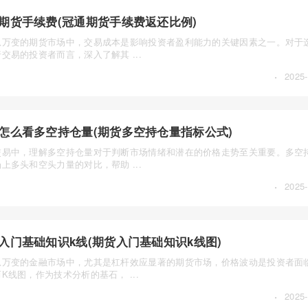
期货手续费(冠通期货手续费返还比例)
息万变的期货市场中，交易成本是影响投资者盈利能力的关键因素之一。对于
交易的投资者而言，深入了解其 ...
·
2025-
怎么看多空持仓量(期货多空持仓量指标公式)
交易中，理解多空持仓量对于判断市场情绪和潜在的价格走势至关重要。多空
上多头和空头力量的对比，帮助 ...
·
2025-
入门基础知识k线(期货入门基础知识k线图)
息万变的金融市场中，尤其是杠杆效应显著的期货市场，价格波动是投资者面
K线图，作为技术分析的基石， ...
·
2025-