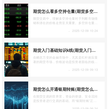
期货怎么看多空持仓量(期货多空持仓量指标公式)
期货交易中，理解多空持仓量对于判断市场情
绪和潜在的价格走势至关重要。多空持仓量反
映了市场上多头和空头力量的对比，帮助 ...
·
2025-12-09 10:24
期货入门基础知识k线(期货入门基础知识k线图)
在瞬息万变的金融市场中，尤其是杠杆效应显
著的期货市场，价格波动是投资者面临的核心
挑战。而K线图，作为技术分析的基石， ...
·
2025-12-09 09:13
期货怎么开通银期转账(期货怎么开通银期转账权限)
在期货交易的世界里，资金的便捷、安全流转
是投资者进行交易的基础。而“银期转账”正是
连接投资者银行账户与期货账户之间资金 ...
·
2025-12-09 06:34