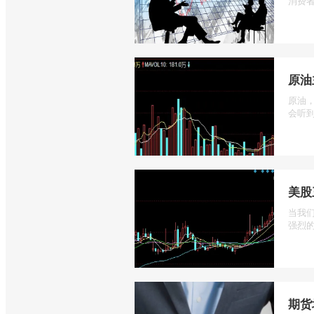
消费者
原油
原油
会听到
美股
当我
强烈的
期货