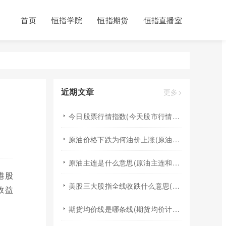
首页
恒指学院
恒指期货
恒指直播室
近期文章
更多>
今日股票行情指数(今天股市行情最新消息指数)
原油价格下跌为何油价上涨(原油价格下降成品油为啥一直涨)
原油主连是什么意思(原油主连和原油指数区别)
港股
美股三大股指全线收跌什么意思(美股三大股指全线大跌的原因)
收益
期货均价线是哪条线(期货均价计算公式)