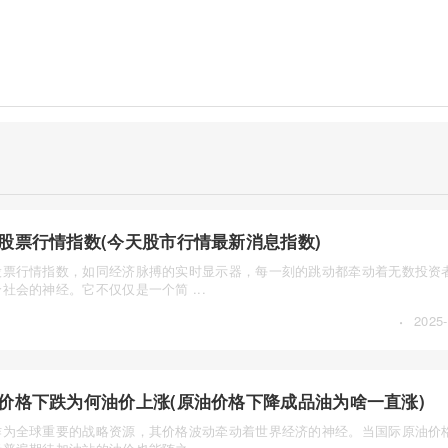
股票行情指数(今天股市行情最新消息指数)
股票行情指数，如同经济脉搏的实时显示器，每一刻的跳动都牵动着无数投资
社会的神经。它不仅仅是一个简 ...
·
2025-
价格下跌为何油价上涨(原油价格下降成品油为啥一直涨)
作为全球重要的战略资源，其价格波动牵动着世界经济的神经。当国际原油价