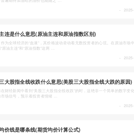
普遍期待加油站的油价也能随之 ...
·
2025-
主连是什么意思(原油主连和原油指数区别)
，作为全球经济的“血液”，其价格波动牵动着无数投资者的心弦。在原油市场
“原油主连”和“原油指数”这两 ...
·
2025-
三大股指全线收跌什么意思(美股三大股指全线大跌的原因)
们在财经新闻中看到“美股三大股指全线收跌”的时，这绝非一个简单的数字变
市场信号，预示着投资者情绪 ...
·
2025-
均价线是哪条线(期货均价计算公式)