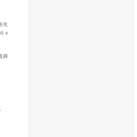
恒生
 x
选择
。