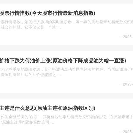
股票行情指数(今天股市行情最新消息指数)
股票行情指数，如同经济脉搏的实时显示器，每一刻的跳动都牵动着无数投资
社会的神经。它不仅仅是一个简 ...
·
2025-
价格下跌为何油价上涨(原油价格下降成品油为啥一直涨)
作为全球重要的战略资源，其价格波动牵动着世界经济的神经。当国际原油价
普遍期待加油站的油价也能随之 ...
·
2025-
主连是什么意思(原油主连和原油指数区别)
，作为全球经济的“血液”，其价格波动牵动着无数投资者的心弦。在原油市场
“原油主连”和“原油指数”这两 ...
·
2025-