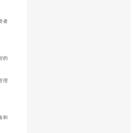
资者
智的
管理
验和