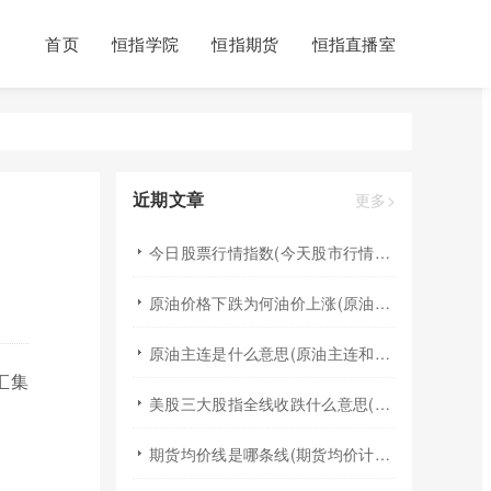
首页
恒指学院
恒指期货
恒指直播室
近期文章
更多>
今日股票行情指数(今天股市行情最新消息指数)
原油价格下跌为何油价上涨(原油价格下降成品油为啥一直涨)
原油主连是什么意思(原油主连和原油指数区别)
汇集
美股三大股指全线收跌什么意思(美股三大股指全线大跌的原因)
期货均价线是哪条线(期货均价计算公式)