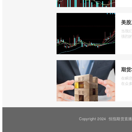
美股
当我
强烈的
期货
在瞬
在众多
Copyright 2024
恒指期货直