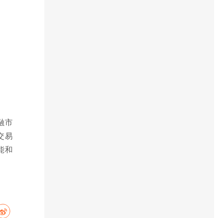
融市
交易
能和