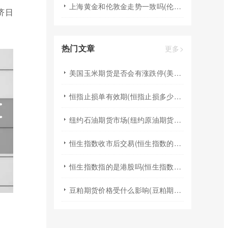
上海黄金和伦敦金走势一致吗(伦敦金和黄金的区别)
济日
热门文章
更多>
美国玉米期货是否会有涨跌停(美国玉米期货交易时间)
恒指止损单有效期(恒指止损多少合理)
纽约石油期货市场(纽约原油期货实时行情走势)
恒生指数收市后交易(恒生指数的收盘价)
恒生指数指的是港股吗(恒生指数是指港股么)
豆粕期货价格受什么影响(豆粕期货价格受什么影响大)