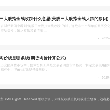
三大股指全线收跌什么意思(美股三大股指全线大跌的原因)
们在财经新闻中看到“美股三大股指全线收跌”的时，这绝非一个简单的数字变
市场信号，预示着投资者情绪 ...
·
2025-
均价线是哪条线(期货均价计算公式)
息万变的期货市场中，技术分析工具是交易者洞察市场趋势、制定交易策略的
指标中，“均价线”无疑是最基础 ...
·
2025-
播室
©All Rights Reserved.版权所有，未经授权禁止复制或建立镜像，违者