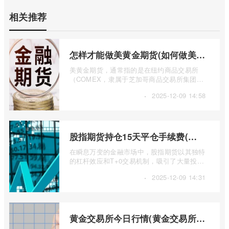
相关推荐
怎样才能做美黄金期货(如何做美元黄金期货)
美黄金期货，通常指的是在纽约商品交易所
（COMEX，隶属于芝加哥商品交易所集团
CME Group）交易的黄金期货合约，其代码
·
2025-12-09 14:58
为GC。 ...
股指期货持仓15天平仓手续费(股指期货日内平仓限制)
在瞬息万变的金融市场中，股指期货以其独特
的杠杆效应和T+0交易机制，吸引了大量投资
者。交易成本，尤其是手续费，是影响交 ...
·
2025-12-09 14:31
黄金交易所今日行情(黄金交易所实时行情)