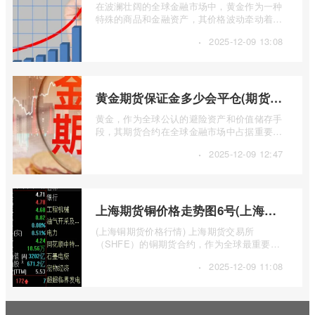
在波澜壮阔的全球金融市场中，黄金作为一种
特殊的商品和金融资产，其价格波动牵动着无
数投资者、珠宝商乃至各国央行的神经。 ...
·
2025-12-09 13:08
黄金期货保证金多少会平仓(期货保证金低于多少才会强平)
黄金，作为全球公认的避险资产和价值储存手
段，其期货合约在全球金融市场中占据重要地
位。许多投资者通过黄金期货参与市场， ...
·
2025-12-09 12:47
上海期货铜价格走势图6号(上海铜期货价格行情)
(上海铜期货价格行情) 上海期货交易所
（SHFE）的铜期货合约，作为全球最重要的
基本金属期货品种之一，其价格走势不仅是中
·
2025-12-09 11:08
国 ...