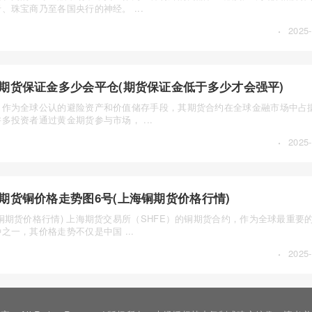
、珠宝商乃至各国央行的神经。 ...
·
2025-
期货保证金多少会平仓(期货保证金低于多少才会强平)
，作为全球公认的避险资产和价值储存手段，其期货合约在全球金融市场中占
多投资者通过黄金期货参与市场， ...
·
2025-
期货铜价格走势图6号(上海铜期货价格行情)
铜期货价格行情) 上海期货交易所（SHFE）的铜期货合约，作为全球最重要
之一，其价格走势不仅是中国 ...
·
2025-