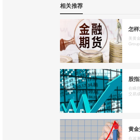
相关推荐
怎样
美黄
Gro
股指
在瞬
交易成
黄金
在波