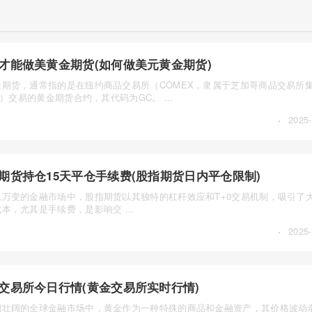
才能做美黄金期货(如何做美元黄金期货)
金期货，通常指的是在纽约商品交易所（COMEX，隶属于芝加哥商品交易所集
up）交易的黄金期货合约，其代码为GC。 ...
·
2025-
期货持仓15天平仓手续费(股指期货日内平仓限制)
息万变的金融市场中，股指期货以其独特的杠杆效应和T+0交易机制，吸引了
本，尤其是手续费，是影响交 ...
·
2025-
交易所今日行情(黄金交易所实时行情)
澜壮阔的全球金融市场中，黄金作为一种特殊的商品和金融资产，其价格波动