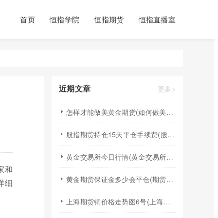
首页
恒指学院
恒指期货
恒指直播室
近期文章
更多>
怎样才能做美黄金期货(如何做美元黄金期货)
股指期货持仓15天平仓手续费(股指期货日内平仓限制)
黄金交易所今日行情(黄金交易所实时行情)
家和
黄金期货保证金多少会平仓(期货保证金低于多少才会强平)
详细
上海期货铜价格走势图6号(上海铜期货价格行情)