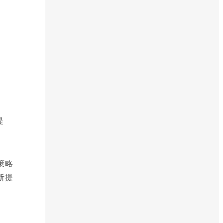
提
策略
断提