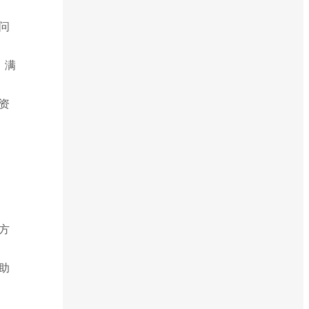
问
，满
资
方
助