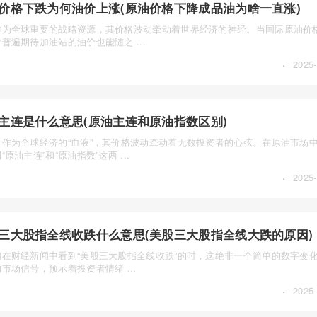
价格下跌为何油价上涨(原油价格下降成品油为啥一直涨)
作为全球重要的战略资源，其价格波动牵动着世界经济的神经。当国际原油价
普遍期待加油站的油价也能随之 ...
·
2025-
主连是什么意思(原油主连和原油指数区别)
，作为全球经济的“血液”，其价格波动牵动着无数投资者的心弦。在原油市场
“原油主连”和“原油指数”这两 ...
·
2025-
三大股指全线收跌什么意思(美股三大股指全线大跌的原因)
们在财经新闻中看到“美股三大股指全线收跌”的时，这绝非一个简单的数字变
市场信号，预示着投资者情绪 ...
·
2025-