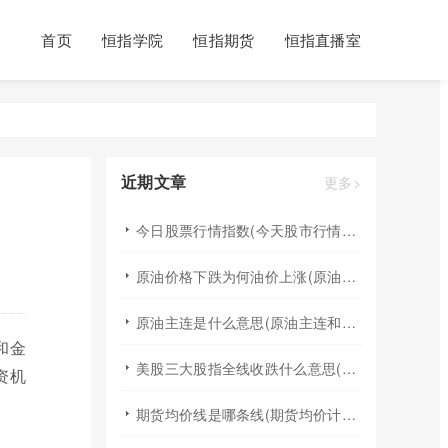
首页
恒指学院
恒指期货
恒指直播室
近期文章
更多>
今日股票行情指数(今天股市行情最新消息指数)
原油价格下跌为何油价上涨(原油价格下降成品油为啥一直涨)
原油主连是什么意思(原油主连和原油指数区别)
和金
美股三大股指全线收跌什么意思(美股三大股指全线大跌的原因)
资机
期货均价线是哪条线(期货均价计算公式)